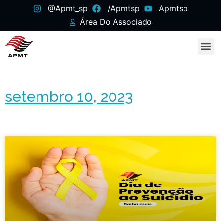
@apmt_sp
/apmtsp
Apmtsp
Área Do Associado
setembro 10, 2023