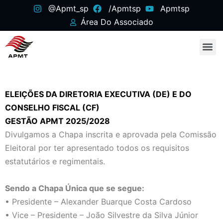
@apmt_sp
/apmtsp
Apmtsp
Área Do Associado
ELEIÇÕES DA DIRETORIA EXECUTIVA (DE) E DO
CONSELHO FISCAL (CF)
GESTÃO APMT 2025/2028
Divulgamos a Chapa inscrita e aprovada pela Comissão
Eleitoral por ter apresentado todos os requisitos
estatutários e regimentais.
Sendo a Chapa Única que se segue:
• Presidente – Alexander Buarque Costa Cardoso
• Vice – Presidente – João Silvestre da Silva Júnior