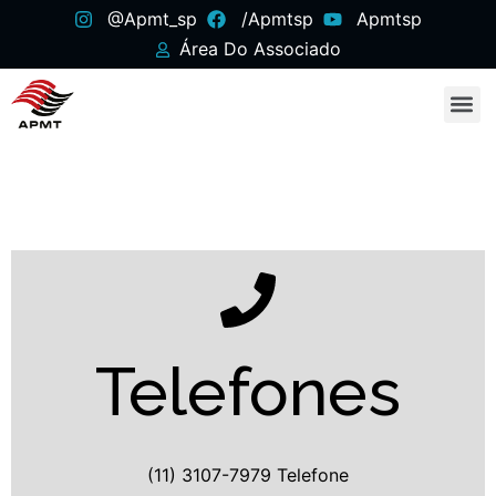
@apmt_sp
/apmtsp
Apmtsp
Área Do Associado
Telefones
(11) 3107-7979 Telefone