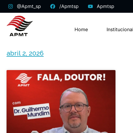
@apmt_sp
/apmtsp
Apmtsp
Home
Instituciona
abril 2, 2026