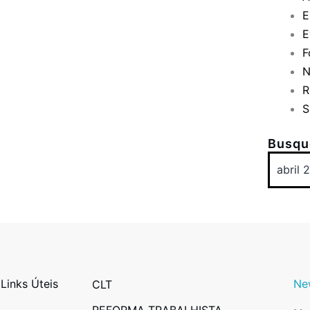
E
E
F
N
R
S
Busque
Links Úteis
Ne
CLT
REFORMA TRABALHISTA