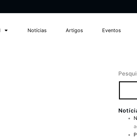
l
Notícias
Artigos
Eventos
Pesqui
Notíc
N
a
P