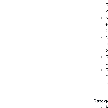
O
P
N
e
2
N
u
p
C
C
O
m
n
Categ
A