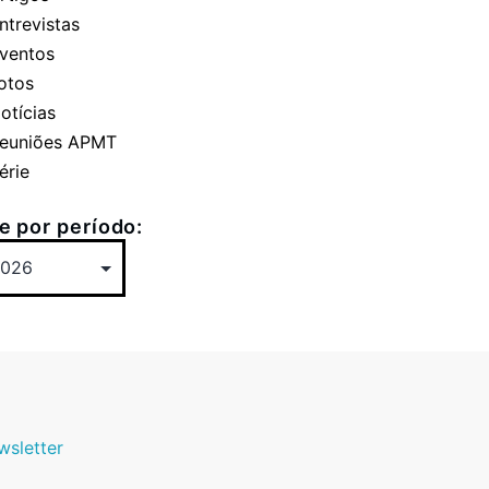
ntrevistas
ventos
otos
otícias
euniões APMT
érie
 por período:
wsletter