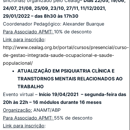
síncronas) organizado pelo Cealag–
Dias
22/05, 19/06,
24/07, 21/08, 25/09, 23/10, 27/11, 11/12/2021,
29/01/2022
– das 8h30 às 17h30
Coordenador Pedagógico: Alexander Buarque
Para Associado APMT:
10% de desconto
Link para inscrição
:
http://www.cealag.org.br/portal/cursos/presencial/curso-
de-gestao-integrada-saude-ocupacional-e-saude-
populacional/
ATUALIZAÇÃO EM PSIQUIATRIA CLÍNICA E
TRANSTORNOS MENTAIS RELACIONADOS AO
TRABALHO
Evento virtual –
Início 19/04/2021 – segunda-feira das
20h às 22h – 16 módulos durante 16 meses
Organização:
ANAMT/ABP
Para Associado APMT:
55% de desconto
Link para inscrição
: