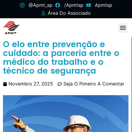
@apmt_sp
/apmtsp
Apmtsp
Área Do Associado
O elo entre prevenção e
cuidado: a parceria entre o
médico do trabalho e o
técnico de segurança
Novembro 27, 2025
Seja O Pimeiro A Comentar