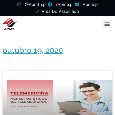
@apmt_sp
/apmtsp
Apmtsp
Área Do Associado
outubro 19, 2020