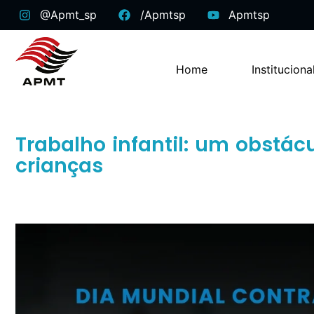
@apmt_sp
/apmtsp
Apmtsp
Home
Instituciona
Trabalho infantil: um obstác
crianças