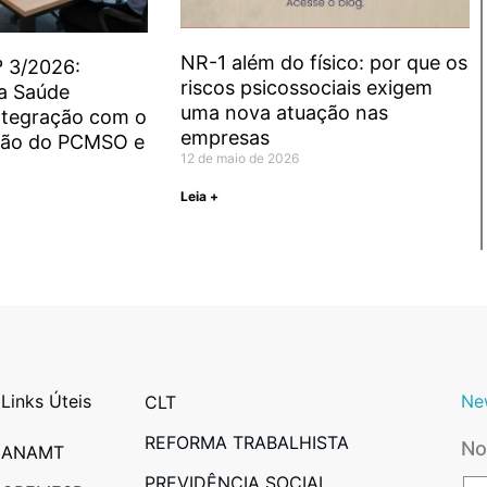
NR-1 além do físico: por que os
º 3/2026:
riscos psicossociais exigem
a Saúde
uma nova atuação nas
ntegração com o
empresas
ção do PCMSO e
12 de maio de 2026
Leia +
Links Úteis
Ne
CLT
REFORMA TRABALHISTA
N
ANAMT
PREVIDÊNCIA SOCIAL