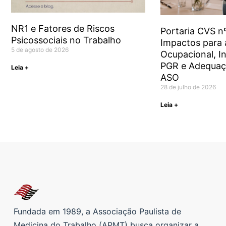
NR1 e Fatores de Riscos
Portaria CVS n
Psicossociais no Trabalho
Impactos para 
5 de agosto de 2026
Ocupacional, I
PGR e Adequa
Leia +
ASO
28 de julho de 2026
Leia +
Fundada em 1989, a Associação Paulista de
Medicina do Trabalho (APMT) busca organizar a