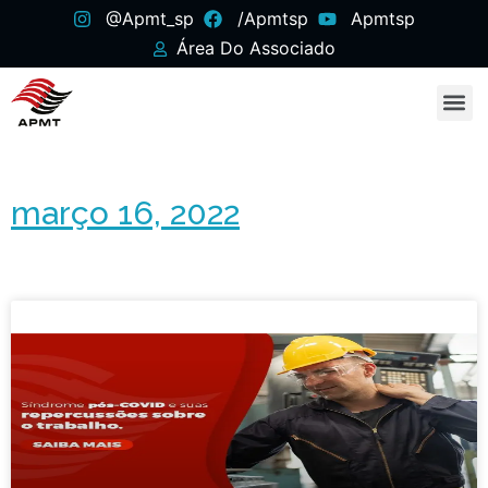
@apmt_sp
/apmtsp
Apmtsp
Área Do Associado
março 16, 2022