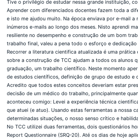
Tive o privilégio de estudar nessa grande instituição,
Aprender com diferenciados docentes fazem toda a dif
e isto me ajudou muito. Na época enviava por e-mail a 
inúmeros e-mails ao longo dos meses. Nisto aprendi mai
resiliente no desempenho e construção de um bom trab
trabalho final, valeu a pena todo o esforço e dedicação
Recorrer a literatura cientifica atualizada é uma prátic
sobre a construção de TCC ajudam a todos os alunos qu
graduação, um trabalho científico. Neste momento ape
de estudos científicos, definição de grupo de estudo e de
Acredito que todos estes conceitos deveriam estar pre
decisão de um médico do trabalho, principalmente quan
aconteceu comigo: Levei a experiência técnica cientific
que atuei (e atuo). Usando estas ferramentas a nossa ca
determinadas situações, o nosso senso crítico e habili
No TCC utilizei duas ferramentas, dois questionários h
Report Questionnaire (SRQ-20). Até os dias de hoje apl