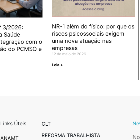
NR-1 além do físico: por que os
º 3/2026:
riscos psicossociais exigem
a Saúde
uma nova atuação nas
ntegração com o
empresas
ção do PCMSO e
12 de maio de 2026
Leia +
Links Úteis
Ne
CLT
REFORMA TRABALHISTA
N
ANAMT