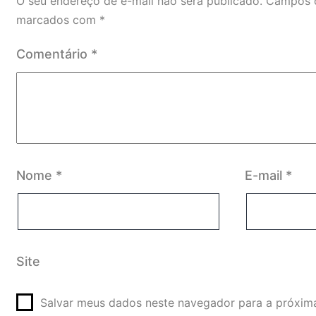
O seu endereço de e-mail não será publicado.
Campos o
marcados com
*
Comentário
*
Nome
*
E-mail
*
Site
Salvar meus dados neste navegador para a próxim