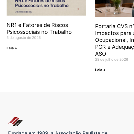
NR1 e Fatores de Riscos
Portaria CVS n
Psicossociais no Trabalho
Impactos para 
5 de agosto de 2026
Ocupacional, I
PGR e Adequa
Leia +
ASO
28 de julho de 2026
Leia +
Fundada em 1989, a Associação Paulista de