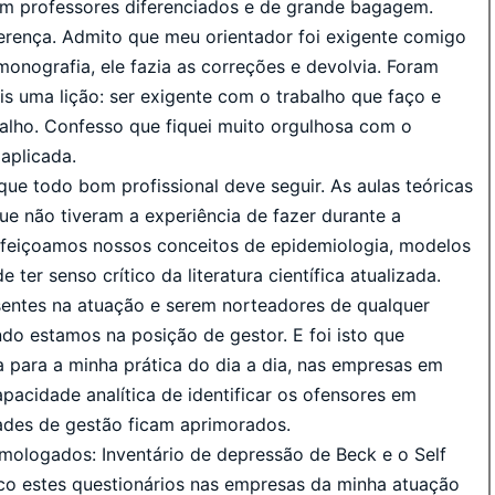
 com professores diferenciados e de grande bagagem.
erença. Admito que meu orientador foi exigente comigo
monografia, ele fazia as correções e devolvia. Foram
s uma lição: ser exigente com o trabalho que faço e
alho. Confesso que fiquei muito orgulhosa com o
 aplicada.
a que todo bom profissional deve seguir. As aulas teóricas
e não tiveram a experiência de fazer durante a
rfeiçoamos nossos conceitos de epidemiologia, modelos
 ter senso crítico da literatura científica atualizada.
sentes na atuação e serem norteadores de qualquer
do estamos na posição de gestor. E foi isto que
a para a minha prática do dia a dia, nas empresas em
pacidade analítica de identificar os ofensores em
dades de gestão ficam aprimorados.
omologados: Inventário de depressão de Beck e o Self
ico estes questionários nas empresas da minha atuação