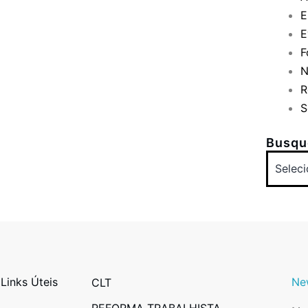
E
E
F
N
R
S
Busque
Links Úteis
Ne
CLT
REFORMA TRABALHISTA