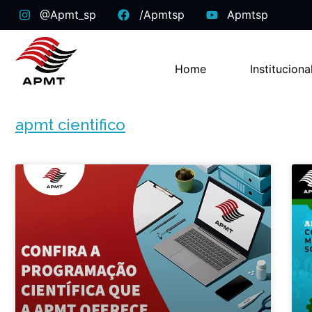
@apmt_sp
/apmtsp
Apmtsp
Home
Instituciona
apmt cientifico