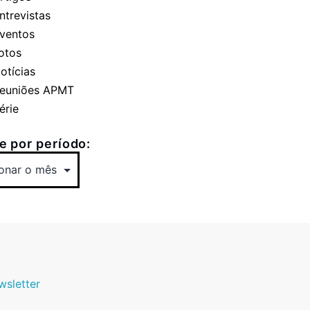
ntrevistas
ventos
otos
otícias
euniões APMT
érie
 por período:
wsletter