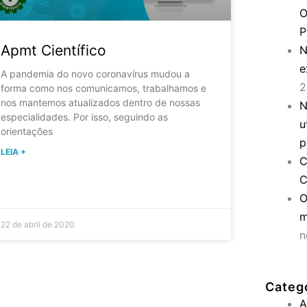
O
P
Apmt Científico
N
e
A pandemia do novo coronavírus mudou a
2
forma como nos comunicamos, trabalhamos e
nos mantemos atualizados dentro de nossas
N
especialidades. Por isso, seguindo as
u
orientações
p
LEIA +
C
C
O
m
22 de abril de 2020
n
Categ
A