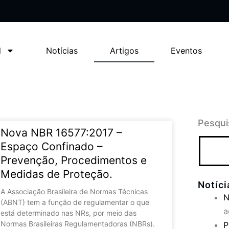
l
Notícias
Artigos
Eventos
Pesqui
Nova NBR 16577:2017 –
Espaço Confinado –
Prevenção, Procedimentos e
Medidas de Proteção.
Notíc
A Associação Brasileira de Normas Técnicas
N
(ABNT) tem a função de regulamentar o que
a
está determinado nas NRs, por meio das
Normas Brasileiras Regulamentadoras (NBRs).
P