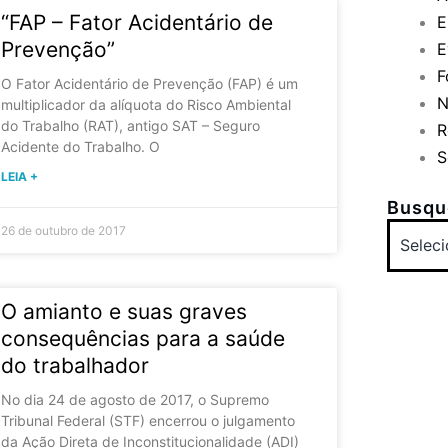
“FAP – Fator Acidentário de
E
Prevenção”
E
F
O Fator Acidentário de Prevenção (FAP) é um
N
multiplicador da alíquota do Risco Ambiental
do Trabalho (RAT), antigo SAT – Seguro
R
Acidente do Trabalho. O
S
LEIA +
Busque
26 de outubro de 2017
O amianto e suas graves
consequências para a saúde
do trabalhador
No dia 24 de agosto de 2017, o Supremo
Tribunal Federal (STF) encerrou o julgamento
da Ação Direta de Inconstitucionalidade (ADI)