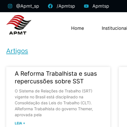
@apmt_sp
/apmtsp
Apmtsp
Home
Instituciona
Artigos
A Reforma Trabalhista e suas
repercussões sobre SST
O Sistema de Relações de Trabalho (SRT)
vigente no Brasil está disciplinado na
Consolidação das Leis do Trabalho (CLT).
AReforma Trabalhista do governo Themer,
aprovada pela
LEIA +