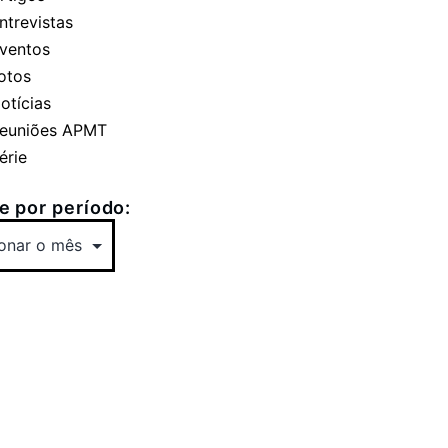
ntrevistas
ventos
otos
otícias
euniões APMT
érie
 por período: