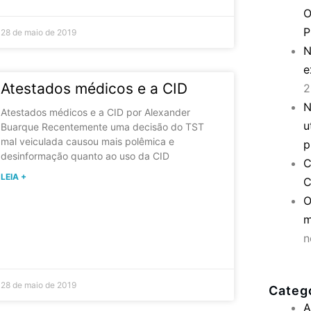
O
P
28 de maio de 2019
N
e
Atestados médicos e a CID
2
N
Atestados médicos e a CID por Alexander
u
Buarque Recentemente uma decisão do TST
mal veiculada causou mais polêmica e
p
desinformação quanto ao uso da CID
C
LEIA +
C
O
m
n
28 de maio de 2019
Categ
A