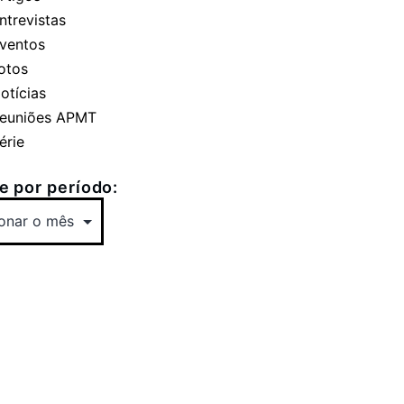
ntrevistas
ventos
otos
otícias
euniões APMT
érie
 por período: