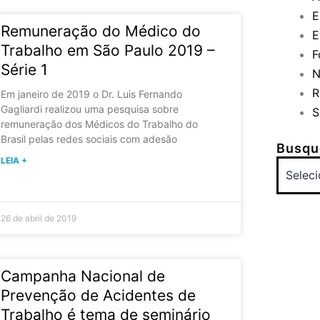
E
Remuneração do Médico do
E
Trabalho em São Paulo 2019 –
F
Série 1
N
R
Em janeiro de 2019 o Dr. Luis Fernando
Gagliardi realizou uma pesquisa sobre
S
remuneração dos Médicos do Trabalho do
Brasil pelas redes sociais com adesão
Busque
LEIA +
26 de abril de 2019
Campanha Nacional de
Prevenção de Acidentes de
Trabalho é tema de seminário