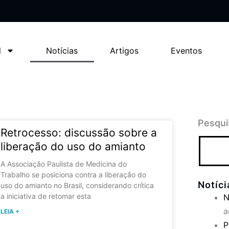
l
Notícias
Artigos
Eventos
Pesqui
Retrocesso: discussão sobre a
liberação do uso do amianto
A Associação Paulista de Medicina do
Trabalho se posiciona contra a liberação do
Notíc
uso do amianto no Brasil, considerando crítica
a iniciativa de retomar esta
N
a
LEIA +
P