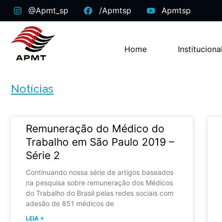
@apmt_sp
/apmtsp
Apmtsp
Home
Instituciona
Notícias
Remuneração do Médico do
Trabalho em São Paulo 2019 –
Série 2
Continuando nossa série de artigos baseados
na pesquisa sobre remuneração dos Médicos
do Trabalho do Brasil pelas redes sociais com
adesão de 851 médicos de
LEIA +