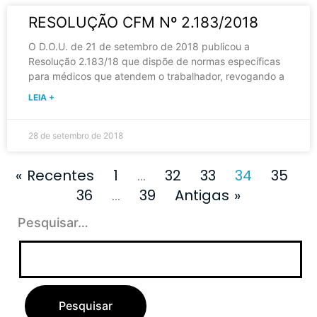
RESOLUÇÃO CFM Nº 2.183/2018
O D.O.U. de 21 de setembro de 2018 publicou a
Resolução 2.183/18 que dispõe de normas específicas
para médicos que atendem o trabalhador, revogando a
LEIA +
28 de setembro de 2018
« Recentes
1
…
32
33
34
35
36
…
39
Antigas »
Pesquisar…