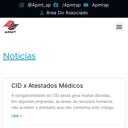
@apmt_sp
/apmtsp
Apmtsp
Área Do Associado
Notícias
CID x Atestados Médicos
A obrigatoriedade do CID ainda gera muitas dúvidas.
Em algumas empresas, as áreas de recursos humanos
não aceitam o atestado que não contenha este código.
LEIA +